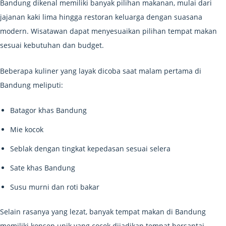
Bandung dikenal memiliki banyak pilihan makanan, mulai dari
jajanan kaki lima hingga restoran keluarga dengan suasana
modern. Wisatawan dapat menyesuaikan pilihan tempat makan
sesuai kebutuhan dan budget.
Beberapa kuliner yang layak dicoba saat malam pertama di
Bandung meliputi:
Batagor khas Bandung
Mie kocok
Seblak dengan tingkat kepedasan sesuai selera
Sate khas Bandung
Susu murni dan roti bakar
Selain rasanya yang lezat, banyak tempat makan di Bandung
memiliki konsep unik yang cocok dijadikan tempat bersantai