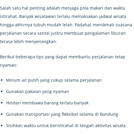
Salah satu hal penting adalah menjaga pola makan dan waktu
istirahat. Banyak wisatawan terlalu memaksakan jadwal wisata
hingga akhirnya tubuh mudah lelah. Padahal, menikmati suasana
perjalanan secara santai justru membuat pengalaman liburan
terasa lebih menyenangkan.
Berikut beberapa tips yang dapat membantu perjalanan tetap
nyaman:
Minum air putih yang cukup selama perjalanan
Gunakan pakaian yang nyaman
Hindari membawa barang terlalu banyak
Gunakan transportasi yang fleksibel selama di Bandung
Sisihkan waktu untuk beristirahat di tengah aktivitas wisata