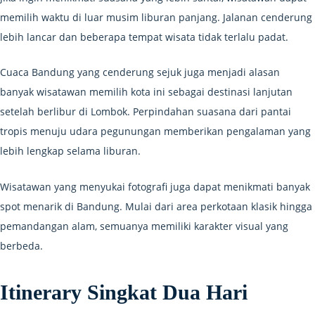
memilih waktu di luar musim liburan panjang. Jalanan cenderung
lebih lancar dan beberapa tempat wisata tidak terlalu padat.
Cuaca Bandung yang cenderung sejuk juga menjadi alasan
banyak wisatawan memilih kota ini sebagai destinasi lanjutan
setelah berlibur di Lombok. Perpindahan suasana dari pantai
tropis menuju udara pegunungan memberikan pengalaman yang
lebih lengkap selama liburan.
Wisatawan yang menyukai fotografi juga dapat menikmati banyak
spot menarik di Bandung. Mulai dari area perkotaan klasik hingga
pemandangan alam, semuanya memiliki karakter visual yang
berbeda.
Itinerary Singkat Dua Hari