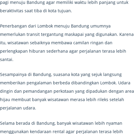
pagi menuju Bandung agar memiliki waktu lebih panjang untuk
beraktivitas saat tiba di kota tujuan.
Penerbangan dari Lombok menuju Bandung umumnya
memerlukan transit tergantung maskapai yang digunakan. Karena
itu, wisatawan sebaiknya membawa camilan ringan dan
perlengkapan hiburan sederhana agar perjalanan terasa lebih
santai.
Sesampainya di Bandung, suasana kota yang sejuk langsung
memberikan pengalaman berbeda dibandingkan Lombok. Udara
dingin dan pemandangan perkotaan yang dipadukan dengan area
hijau membuat banyak wisatawan merasa lebih rileks setelah
perjalanan udara.
Selama berada di Bandung, banyak wisatawan lebih nyaman
menggunakan kendaraan rental agar perjalanan terasa lebih