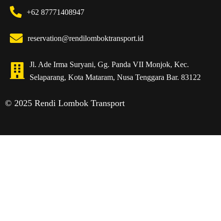
+62 87771408947
reservation@rendilomboktransport.id
Jl. Ade Irma Suryani, Gg. Panda VII Monjok, Kec.
Selaparang, Kota Mataram, Nusa Tenggara Bar. 83122
© 2025 Rendi Lombok Transport