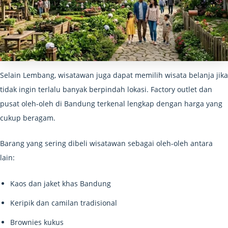
Selain Lembang, wisatawan juga dapat memilih wisata belanja jika
tidak ingin terlalu banyak berpindah lokasi. Factory outlet dan
pusat oleh-oleh di Bandung terkenal lengkap dengan harga yang
cukup beragam.
Barang yang sering dibeli wisatawan sebagai oleh-oleh antara
lain:
Kaos dan jaket khas Bandung
Keripik dan camilan tradisional
Brownies kukus