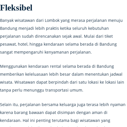
Fleksibel
Banyak wisatawan dari Lombok yang merasa perjalanan menuju
Bandung menjadi lebih praktis ketika seluruh kebutuhan
perjalanan sudah direncanakan sejak awal. Mulai dari tiket
pesawat, hotel, hingga kendaraan selama berada di Bandung
sangat mempengaruhi kenyamanan perjalanan.
Menggunakan kendaraan rental selama berada di Bandung
memberikan keleluasaan lebih besar dalam menentukan jadwal
wisata. Wisatawan dapat berpindah dari satu lokasi ke lokasi lain
tanpa perlu menunggu transportasi umum.
Selain itu, perjalanan bersama keluarga juga terasa lebih nyaman
karena barang bawaan dapat disimpan dengan aman di
kendaraan. Hal ini penting terutama bagi wisatawan yang