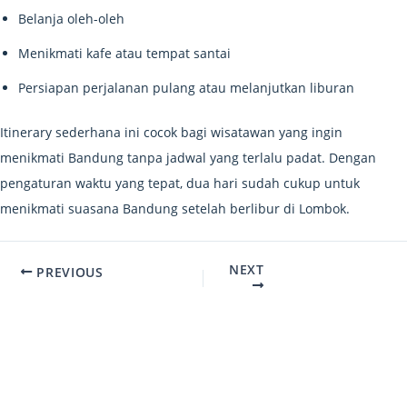
Belanja oleh-oleh
Menikmati kafe atau tempat santai
Persiapan perjalanan pulang atau melanjutkan liburan
Itinerary sederhana ini cocok bagi wisatawan yang ingin
menikmati Bandung tanpa jadwal yang terlalu padat. Dengan
pengaturan waktu yang tepat, dua hari sudah cukup untuk
menikmati suasana Bandung setelah berlibur di Lombok.
NEXT
PREVIOUS