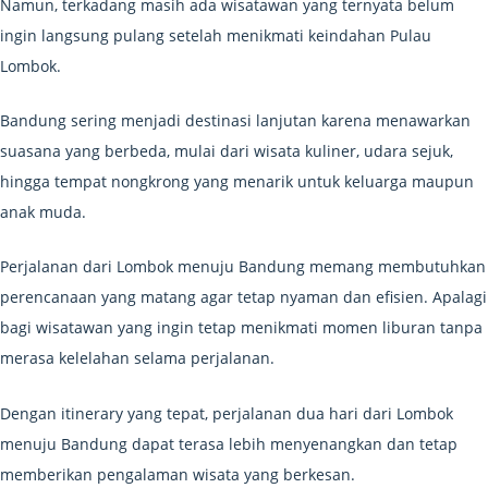
Namun, terkadang masih ada wisatawan yang ternyata belum
ingin langsung pulang setelah menikmati keindahan Pulau
Lombok.
Bandung sering menjadi destinasi lanjutan karena menawarkan
suasana yang berbeda, mulai dari wisata kuliner, udara sejuk,
hingga tempat nongkrong yang menarik untuk keluarga maupun
anak muda.
Perjalanan dari Lombok menuju Bandung memang membutuhkan
perencanaan yang matang agar tetap nyaman dan efisien. Apalagi
bagi wisatawan yang ingin tetap menikmati momen liburan tanpa
merasa kelelahan selama perjalanan.
Dengan itinerary yang tepat, perjalanan dua hari dari Lombok
menuju Bandung dapat terasa lebih menyenangkan dan tetap
memberikan pengalaman wisata yang berkesan.