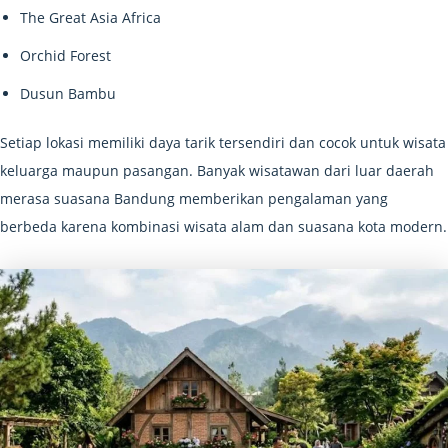
The Great Asia Africa
Orchid Forest
Dusun Bambu
Setiap lokasi memiliki daya tarik tersendiri dan cocok untuk wisata
keluarga maupun pasangan. Banyak wisatawan dari luar daerah
merasa suasana Bandung memberikan pengalaman yang
berbeda karena kombinasi wisata alam dan suasana kota modern.