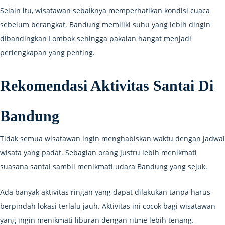
Selain itu, wisatawan sebaiknya memperhatikan kondisi cuaca
sebelum berangkat. Bandung memiliki suhu yang lebih dingin
dibandingkan Lombok sehingga pakaian hangat menjadi
perlengkapan yang penting.
Rekomendasi Aktivitas Santai Di
Bandung
Tidak semua wisatawan ingin menghabiskan waktu dengan jadwal
wisata yang padat. Sebagian orang justru lebih menikmati
suasana santai sambil menikmati udara Bandung yang sejuk.
Ada banyak aktivitas ringan yang dapat dilakukan tanpa harus
berpindah lokasi terlalu jauh. Aktivitas ini cocok bagi wisatawan
yang ingin menikmati liburan dengan ritme lebih tenang.