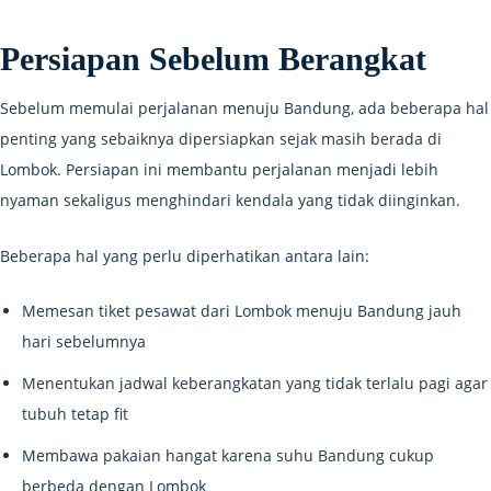
Persiapan Sebelum Berangkat
Sebelum memulai perjalanan menuju Bandung, ada beberapa hal
penting yang sebaiknya dipersiapkan sejak masih berada di
Lombok. Persiapan ini membantu perjalanan menjadi lebih
nyaman sekaligus menghindari kendala yang tidak diinginkan.
Beberapa hal yang perlu diperhatikan antara lain:
Memesan tiket pesawat dari Lombok menuju Bandung jauh
hari sebelumnya
Menentukan jadwal keberangkatan yang tidak terlalu pagi agar
tubuh tetap fit
Membawa pakaian hangat karena suhu Bandung cukup
berbeda dengan Lombok