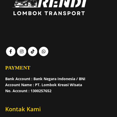
PAYMENT
Bank Account : Bank Negara Indonesia / BNI
Account Name : PT. Lombok Kreasi Wisata
No. Account : 1300257652
Kontak Kami