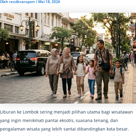
Oleh
renditransport
/
Mei 18, 2026
Liburan ke Lombok sering menjadi pilihan utama bagi wisatawan
yang ingin menikmati pantai eksotis, suasana tenang, dan
pengalaman wisata yang lebih santai dibandingkan kota besar.