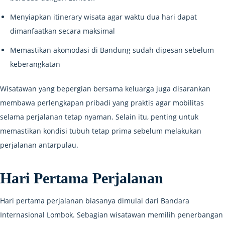
Menyiapkan itinerary wisata agar waktu dua hari dapat
dimanfaatkan secara maksimal
Memastikan akomodasi di Bandung sudah dipesan sebelum
keberangkatan
Wisatawan yang bepergian bersama keluarga juga disarankan
membawa perlengkapan pribadi yang praktis agar mobilitas
selama perjalanan tetap nyaman. Selain itu, penting untuk
memastikan kondisi tubuh tetap prima sebelum melakukan
perjalanan antarpulau.
Hari Pertama Perjalanan
Hari pertama perjalanan biasanya dimulai dari Bandara
Internasional Lombok. Sebagian wisatawan memilih penerbangan